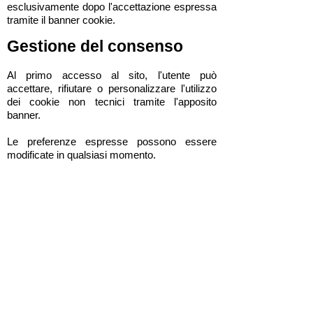
esclusivamente dopo l'accettazione espressa
tramite il banner cookie.
Gestione del consenso
Al primo accesso al sito, l'utente può
accettare, rifiutare o personalizzare l'utilizzo
dei cookie non tecnici tramite l'apposito
banner.
Le preferenze espresse possono essere
modificate in qualsiasi momento.
Gestione dei cookie tramite
browser
L'utente può inoltre limitare, bloccare o
cancellare i cookie direttamente dalle
impostazioni del proprio browser.
La disabilitazione dei cookie tecnici potrebbe
compromettere il corretto funzionamento del
sito.